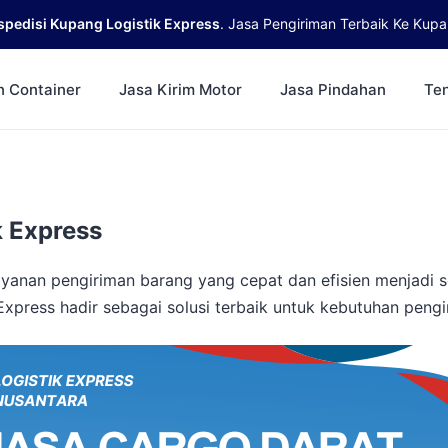
spedisi Kupang Logistik Express
. Jasa Pengiriman Terbaik Ke Kupa
n Container
Jasa Kirim Motor
Jasa Pindahan
Te
k Express
yanan pengiriman barang yang cepat dan efisien menjadi s
Express hadir sebagai solusi terbaik untuk kebutuhan peng